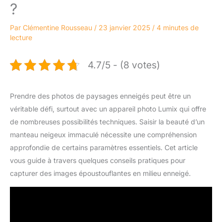
?
Par
Clémentine Rousseau
/
23 janvier 2025
/
4 minutes de
lecture
4.7/5 - (8 votes)
Prendre des photos de paysages enneigés peut être un
véritable défi, surtout avec un appareil photo Lumix qui offre
de nombreuses possibilités techniques. Saisir la beauté d’un
manteau neigeux immaculé nécessite une compréhension
approfondie de certains paramètres essentiels. Cet article
vous guide à travers quelques conseils pratiques pour
capturer des images époustouflantes en milieu enneigé.