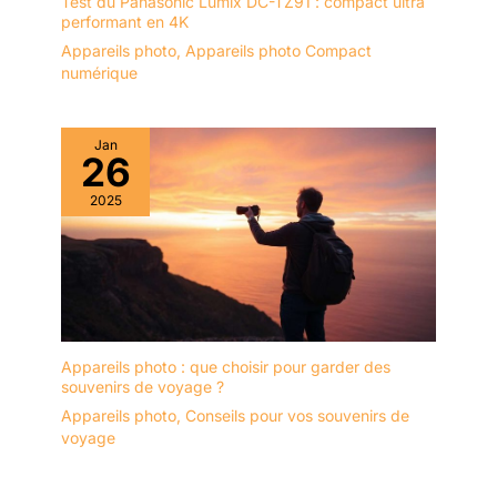
Test du Panasonic Lumix DC-TZ91 : compact ultra
performant en 4K
Appareils photo
,
Appareils photo Compact
numérique
Jan
26
2025
Appareils photo : que choisir pour garder des
souvenirs de voyage ?
Appareils photo
,
Conseils pour vos souvenirs de
voyage