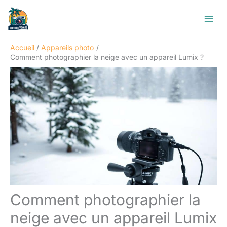
Aller
R
au
e
contenu
c
Accueil
Appareils photo
h
Comment photographier la neige avec un appareil Lumix ?
e
r
c
h
e
r
Comment photographier la
neige avec un appareil Lumix