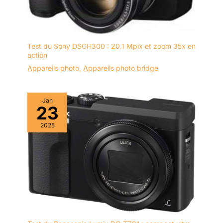
Test du Sony DSCH300 : 20.1 Mpix et zoom 35x en
action
Appareils photo
,
Appareils photo bridge
Jan
23
2025