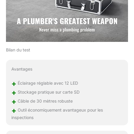
analyser
ultérieurement. Une
batterie au lithium de
4500 mAh permet de
travailler en continu
pendant 6 heures.
Emportez-la avec Vous
: Cette caméra
Bilan du test
professionnelle de
plomberie dépassera
vos attentes pour les
Avantages
inspections des
égouts, des systèmes
+
Éclairage réglable avec 12 LED
d'évacuation des eaux
+
usées, des installations
Stockage pratique sur carte SD
de plomberie
+
Câble de 30 mètres robuste
domestique, des
+
Outil économiquement avantageux pour les
drains, des conduits,
etc. C'est une aide
inspections
exceptionnelle pour les
plombiers,