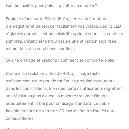
protéger des chocs et
Fonctionnalités principales : qu’offre ce modèle ?
de la corrosion. Les 12
LED réglables de la
Équipée d’une carte SD de 16 Go, cette caméra permet
caméra fournissent un
excellent éclairage.
d’enregistrer et de stocker facilement vos vidéos. Les 12 LED
Utilisation Pratique à
réglables garantissent une visibilité optimale dans les conduits
Une Main : Le câble
sombres. L’étanchéité IP68 assure une utilisation sécurisée
semi-rigide de 30 m
même dans des conditions mouillées.
peut passer facilement
dans les tuyaux ou les
Qualité d’image et praticité : comment se comporte-t-elle ?
interstices, vous
n'aurez donc aucun
Grâce à la résolution vidéo de 480p, l’image reste
problème à atteindre
plus loin ! Vous pouvez
suffisamment claire pour identifier les problèmes courants
estimer sans effort la
dans les canalisations. Bien que certains utilisateurs regrettent
distance de toute
une résolution plus élevée, la majorité trouvent l’image
profondeur grâce aux
adéquatement lisible pour un usage standard. Le câble
repères de longueur.
Avec un roulement en
flexible en fibre de verre de 30 mètres facilite l’accès aux
acier. À l'intérieur, vous
zones difficiles.
pouvez constater qu'il
est beaucoup plus