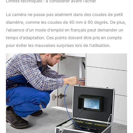
Limites techniques : à considérer avant l’achat
facile de libérer et
d'enrouler le câble avec
La caméra ne passe pas aisément dans des coudes de petit
une seule main !
diamètre, comme les coudes de 40 mm à 90 degrés. De plus,
Enregistrez & Analysez
l’absence d’un mode d’emploi en français peut demander un
Chaque Détail :
Préparez-vous à
temps d’adaptation. Ces points doivent être pris en compte
revivre et à analyser
pour éviter les mauvaises surprises lors de l’utilisation.
chaque opération ! La
caméra d'inspection de
pipeline est dotée d'un
enregistreur numérique
et de fonctions de prise
de photos. Dès que
vous appuyez sur
REC/-, elle commence
à enregistrer. Une carte
SD de 16 Go permet de
transférer les images et
les vidéos sur
l'ordinateur pour les
consulter et les