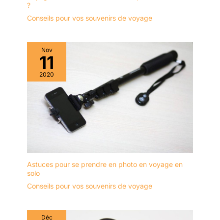
?
systèmes
d'évacuation des
Conseils pour vos souvenirs de voyage
eaux usées, des
installations de
plomberie
Nov
11
domestique, des
drains, des conduits,
2020
etc. C'est une aide
exceptionnelle pour
les plombiers,
entrepreneurs,
inspecteurs,
ingénieurs et
travailleurs
municipaux.
Astuces pour se prendre en photo en voyage en
solo
Conseils pour vos souvenirs de voyage
Déc