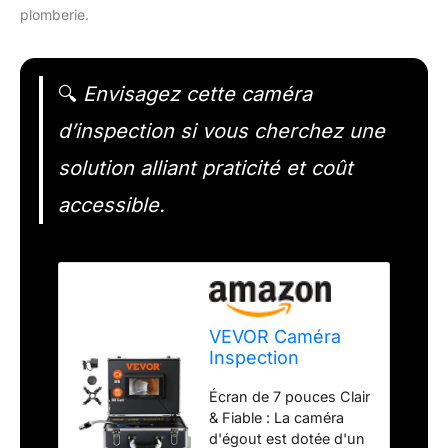
plomberie.
🔍
Envisagez cette caméra
d’inspection si vous cherchez une
solution alliant praticité et coût
accessible.
VEVOR Caméra
Inspection
Canalisation 30 m
Écran de 7 pouces Clair
Endoscope
& Fiable : La caméra
d'Écran 7'' avec
d'égout est dotée d'un
Enregistreur DVR