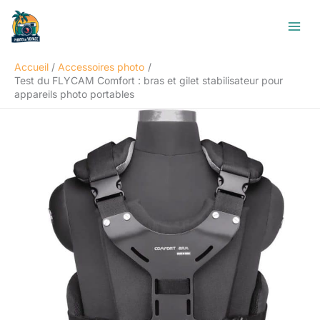
Aller
R
au
e
contenu
c
Accueil
Accessoires photo
h
Test du FLYCAM Comfort : bras et gilet stabilisateur pour
e
appareils photo portables
r
c
h
e
r