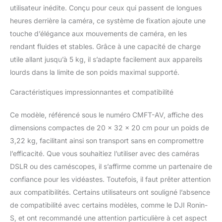
utilisateur inédite. Conçu pour ceux qui passent de longues
rembourrage en mousse
convient aux tours de
heures derrière la caméra, ce système de fixation ajoute une
taille de 28 à 60 pouces
touche d’élégance aux mouvements de caméra, en les
et aux tours de poitrine
rendant fluides et stables. Grâce à une capacité de charge
de 38 à 52 pouces. Les
utile allant jusqu’à 5 kg, il s’adapte facilement aux appareils
sangles Velcro et les
boucles à
lourds dans la limite de son poids maximal supporté.
enclenchement rapide
facilitent l'enfilage et le
Caractéristiques impressionnantes et compatibilité
retrait. Le connecteur
bras-gilet permet
Ce modèle, référencé sous le numéro CMFT-AV, affiche des
d'ajuster l'angle du bras
dimensions compactes de 20 x 32 x 20 cm pour un poids de
selon votre style de prise
3,22 kg, facilitant ainsi son transport sans en compromettre
de vue. Grande
l’efficacité. Que vous souhaitiez l’utiliser avec des caméras
amplitude verticale avec
mode Low Mode : Le
DSLR ou des caméscopes, il s’affirme comme un partenaire de
bras à ressort en acier
confiance pour les vidéastes. Toutefois, il faut prêter attention
inoxydable, doté d'une
aux compatibilités. Certains utilisateurs ont souligné l’absence
molette de réglage de la
de compatibilité avec certains modèles, comme le DJI Ronin-
tension, supporte des
charges jusqu'à 5 kg (11
S, et ont recommandé une attention particulière à cet aspect