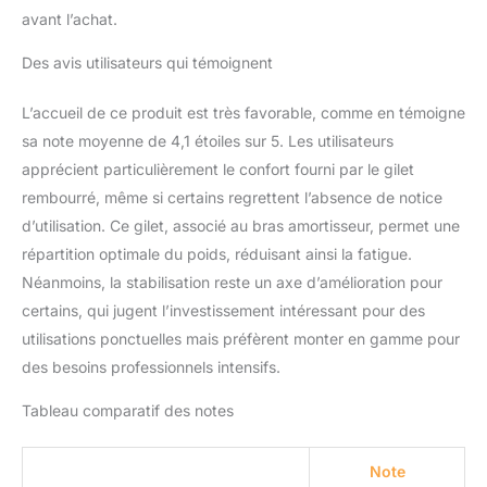
lb) et offre une large
avant l’achat.
plage de mouvements
verticaux, y compris le
Des avis utilisateurs qui témoignent
mode Low Mode pour
les prises de vue au ras
L’accueil de ce produit est très favorable, comme en témoigne
du sol et les angles
sa note moyenne de 4,1 étoiles sur 5. Les utilisateurs
créatifs. Compatible avec
apprécient particulièrement le confort fourni par le gilet
la plupart des
stabilisateurs portables :
rembourré, même si certains regrettent l’absence de notice
Fonctionne directement
d’utilisation. Ce gilet, associé au bras amortisseur, permet une
avec les modèles
répartition optimale du poids, réduisant ainsi la fatigue.
FLYCAM 5000, FLYCAM
Néanmoins, la stabilisation reste un axe d’amélioration pour
3000, FLYCAM DSLR
Nano et d'autres
certains, qui jugent l’investissement intéressant pour des
stabilisateurs portables
utilisations ponctuelles mais préfèrent monter en gamme pour
prenant en charge une
des besoins professionnels intensifs.
charge utile allant jusqu'à
5 kg. Vérifiez le diamètre
Tableau comparatif des notes
du tube central de votre
stabilisateur pour assurer
la compatibilité. Une
Note