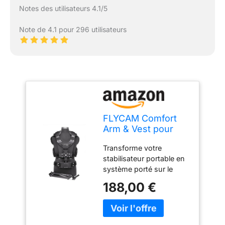
Notes des utilisateurs 4.1/5
Note de 4.1 pour 296 utilisateurs
FLYCAM Comfort
Arm & Vest pour
stabilisateurs
Transforme votre
Portables, Body rig
stabilisateur portable en
5 kg
système porté sur le
corps : Le bras Comfort
188,00 €
absorbe les secousses
et les chocs, tandis que
le gilet transfère le poids
de la caméra de vos bras