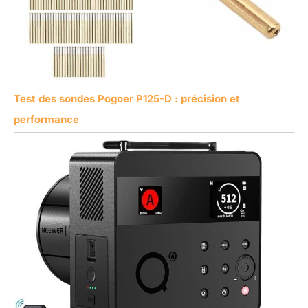
Test des sondes Pogoer P125-D : précision et
performance