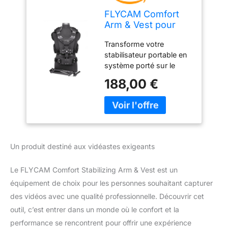
FLYCAM Comfort
Arm & Vest pour
stabilisateurs
Transforme votre
Portables, Body rig
stabilisateur portable en
5 kg
système porté sur le
corps : Le bras Comfort
188,00 €
absorbe les secousses
et les chocs, tandis que
le gilet transfère le poids
de la caméra de vos bras
vers votre corps.
Réalisez des travellings
Un produit destiné aux vidéastes exigeants
plus fluides, des prises
de vue en mouvement et
Le FLYCAM Comfort Stabilizing Arm & Vest est un
des séquences
dynamiques avec moins
équipement de choix pour les personnes souhaitant capturer
de fatigue. Confort
des vidéos avec une qualité professionnelle. Découvrir cet
optimal pour les longues
outil, c’est entrer dans un monde où le confort et la
journées de tournage :
performance se rencontrent pour offrir une expérience
Le gilet respirant avec