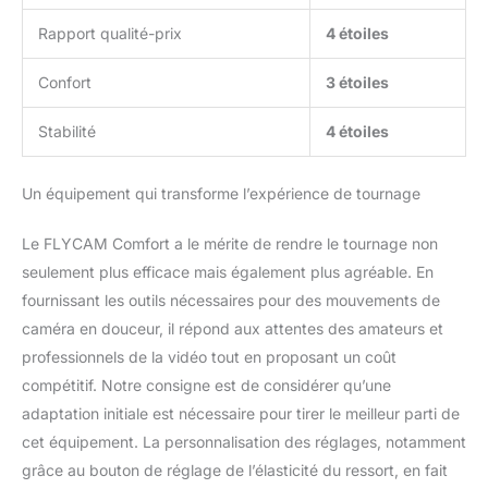
marque de confiance
depuis 1997 : Les
Rapport qualité-prix
4 étoiles
équipements PROAIM
sont utilisés dans plus
Confort
3 étoiles
de 90 pays par plus de
50 000 cinéastes,
Stabilité
4 étoiles
directeurs de la
photographie et sociétés
de location.
Un équipement qui transforme l’expérience de tournage
Le FLYCAM Comfort a le mérite de rendre le tournage non
seulement plus efficace mais également plus agréable. En
fournissant les outils nécessaires pour des mouvements de
caméra en douceur, il répond aux attentes des amateurs et
professionnels de la vidéo tout en proposant un coût
compétitif. Notre consigne est de considérer qu’une
adaptation initiale est nécessaire pour tirer le meilleur parti de
cet équipement. La personnalisation des réglages, notamment
grâce au bouton de réglage de l’élasticité du ressort, en fait