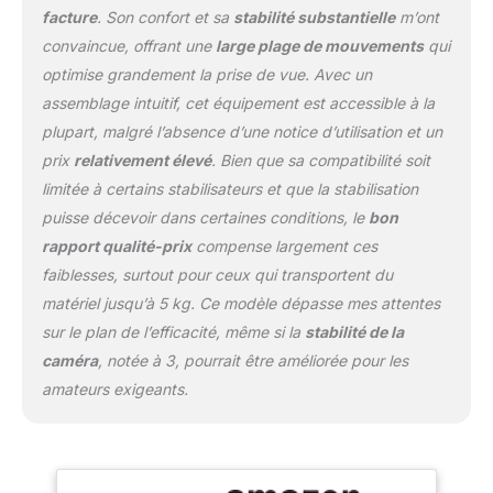
d'ajuster l'angle du bras
facture
. Son confort et sa
stabilité substantielle
m’ont
selon votre style de prise
convaincue, offrant une
large plage de mouvements
qui
de vue. Grande
optimise grandement la prise de vue. Avec un
amplitude verticale avec
mode Low Mode : Le
assemblage intuitif, cet équipement est accessible à la
bras à ressort en acier
plupart, malgré l’absence d’une notice d’utilisation et un
inoxydable, doté d'une
prix
relativement élevé
. Bien que sa compatibilité soit
molette de réglage de la
limitée à certains stabilisateurs et que la stabilisation
tension, supporte des
charges jusqu'à 5 kg (11
puisse décevoir dans certaines conditions, le
bon
lb) et offre une large
rapport qualité-prix
compense largement ces
plage de mouvements
faiblesses, surtout pour ceux qui transportent du
verticaux, y compris le
matériel jusqu’à 5 kg. Ce modèle dépasse mes attentes
mode Low Mode pour
les prises de vue au ras
sur le plan de l’efficacité, même si la
stabilité de la
du sol et les angles
caméra
, notée à 3, pourrait être améliorée pour les
créatifs. Compatible avec
amateurs exigeants.
la plupart des
stabilisateurs portables :
Fonctionne directement
avec les modèles