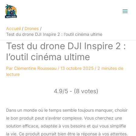
Aller
R
au
e
contenu
c
Accueil
Drones
h
Test du drone DJI Inspire 2 : l’outil cinéma ultime
e
Test du drone DJI Inspire 2 :
r
l’outil cinéma ultime
c
h
Par
Clémentine Rousseau
/
13 octobre 2025
/
2 minutes de
e
lecture
r
4.9/5 - (8 votes)
Dans un monde où le temps semble toujours manquer, choisir
le bon produit peut s’avérer complexe. Vous cherchez une
solution efficace, adaptée à vos besoins et qui vous simplifie
la vie. Ce produit pourrait bien être la réponse à vos attentes.