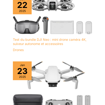
et robuste (supporte jusqu'à 120 kg), cet ensemble est idéal
22
pour les foyers dynamiques et conviviaux
2025
Test du bundle DJI Neo : mini drone caméra 4K,
suiveur autonome et accessoires
Drones
Jan
23
2025