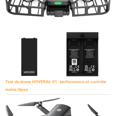
Test du drone HOVERAir X1 : performance et contrôle
mains libres