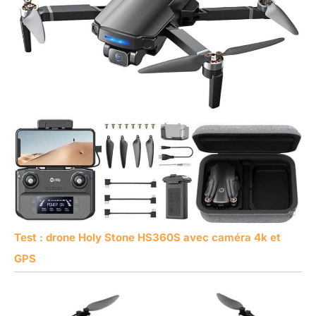
Test : drone Holy Stone HS360S avec caméra 4k et
GPS