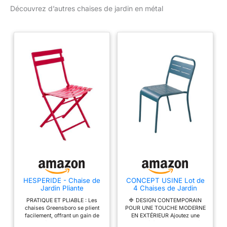
Découvrez d’autres chaises de jardin en métal
HESPERIDE - Chaise de
CONCEPT USINE Lot de
Jardin Pliante
4 Chaises de Jardin
Greensboro Grenade -
BERGAME Acier Bleu
PRATIQUE ET PLIABLE : Les
🔷 DESIGN CONTEMPORAIN
Acier Traitement
Empilables
chaises Greensboro se plient
POUR UNE TOUCHE MODERNE
Antirouille Renforcé -
facilement, offrant un gain de
EN EXTÉRIEUR Ajoutez une
Dim 50 x 42 x 81 cm -
place idéal pour le rangement,
touche élégante et actuelle à
Meuble d'Extérieur