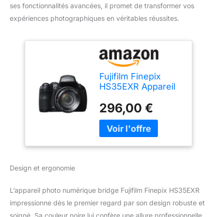
ses fonctionnalités avancées, il promet de transformer vos
expériences photographiques en véritables réussites.
Fujifilm Finepix
HS35EXR Appareil
Photo numérique
296,00 €
Bridge 16 Mpix Noir
Design et ergonomie
L’appareil photo numérique bridge Fujifilm Finepix HS35EXR
impressionne dès le premier regard par son design robuste et
soigné. Sa couleur noire lui confère une allure professionnelle,