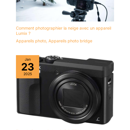
Comment photographier la neige avec un appareil
Lumix ?
Appareils photo
,
Appareils photo bridge
Jan
23
2025