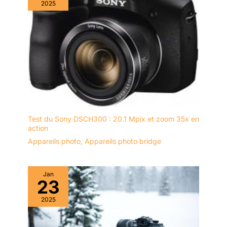
2025
Test du Sony DSCH300 : 20.1 Mpix et zoom 35x en
action
Appareils photo
,
Appareils photo bridge
Jan
23
2025