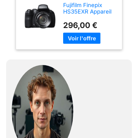
Fujifilm Finepix
HS35EXR Appareil
Photo numérique
296,00 €
Bridge 16 Mpix Noir