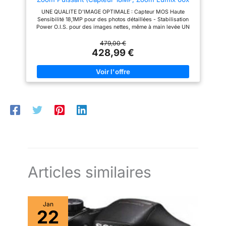
F2.8-5.9, Grand Angle 20mm, Viseur OLED, Ecran
UNE QUALITE D'IMAGE OPTIMALE : Capteur MOS Haute
Tactile, Vidéo 4K, Stabilisation) Noir
Sensibilité 18,1MP pour des photos détaillées - Stabilisation
Power O.I.S. pour des images nettes, même à main levée UN
OBJECTIF ULTRA POLYVALENT : Zoom Lumix ultra puissant
60x avec grand angle 20mm (20-1200mm) pour aller au plus
479,00 €
près du sujet - Ouverture F2.8 - 5.9 pour des photos
428,99 €
lumineuses DES FONCTIONS EXPERTES : Vidéo 4K 30p/Vidéo
Full HD 60p - Photo 4K pour réaliser une rafale de 30 i/s et
capturer l'instant parfait - Fonction Post Focus afin de vous
concentrer sur la prise de vue et faire la mise au point plus tard
UNE RAPIDITE ULTIME : Rafale 6 i/s (AFC) et 10 i/s (AFS) -
Autofocus ultra rapide DFD 49 collimateurs UNE UTILISATION
INTUITIVE : Viseur OLED 2360K points (grossissement env.
0.74x) pour un cadrage confortable et précis - Écran LCD 3.0“
1840K pts tactile - Autonomie 300 photos environ - Flash
intégré
Articles similaires
Jan
22