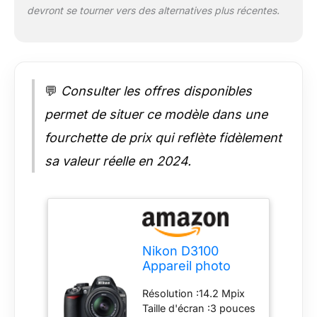
devront se tourner vers des alternatives plus récentes.
💬
Consulter les offres disponibles
permet de situer ce modèle dans une
fourchette de prix qui reflète fidèlement
sa valeur réelle en 2024.
Nikon D3100
Appareil photo
numérique Reflex
Résolution :14.2 Mpix
14.2 Kit Objectif
Taille d'écran :3 pouces
VR 18-105 mm