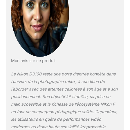
Mon avis sur ce produit
Le Nikon D3100 reste une porte d’entrée honnête dans
l’univers de la photographie reflex, à condition de
l’aborder avec des attentes calibrées à son âge et à son
positionnement. Son objectif kit stabilisé, sa prise en
main accessible et la richesse de l’écosystème Nikon F
en font un compagnon pédagogique solide. Cependant,
les utilisateurs en quête de performances vidéo
modernes ou d’une haute sensibilité irréprochable