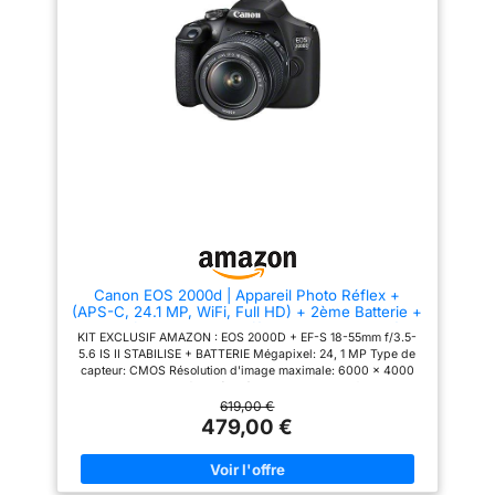
des vidéos Full HD créatives ou
conviviaux rendent la
des clichés vidéo des points
photographie facile, amusante
culminants de la journée
et sans tracas. AFFICHAGE - Le
Enregistrez en toute confiance :
KODAK PIXPRO AZ425 possède
grce à la mise au point
un écran LCD 3 pouces avec
automatique précise, au viseur
une capacité de 460,000
optique, à la prise de vue en
pixels. BATTERIE - L'appareil
rafale jusqu'à 3 images par
fonctionne à l'aide d'une
seconde et au processeur
batterie Li-ion qui permet de ne
d'image DIGIC 4, vous pouvez
pas avoir à s'approprier des
facilement capturer l'instant et
piles.
regarder le résultat directement
sur l'écran LCD de 7,5 cm ou
partager via Wi-Fi et NFC
Contenu de la livraison : boîtier
noir EOS 2000D ; EF-S 18-55
mm F3.5-5.6 III ; Å“illeton EF ;
Canon EOS 2000d | Appareil Photo Réflex +
couvercle de boîtier d'appareil
(APS-C, 24.1 MP, WiFi, Full HD) + 2ème Batterie +
photo R-F-3 ; sangle EW-400D ;
Objectif EF-S 18-55mm f/3,5-5,6 is II stabilisé -
batterie LP-E10 ; chargeur de
KIT EXCLUSIF AMAZON : EOS 2000D + EF-S 18-55mm f/3.5-
Amazon Exclusive Noir
batterie LC-E10E ; cble
5.6 IS II STABILISE + BATTERIE Mégapixel: 24, 1 MP Type de
d'alimentation pour chargeur de
capteur: CMOS Résolution d'image maximale: 6000 x 4000
batterie ; cache objectif ;
pixels. La sensibilité ISO (max): 12800. Longueur focale: 18 -
bouchon d'objectif ; instructions
55 mm. Vitesse maximale d'obturation de la caméra: 1/4000 s.
619,00 €
(français non garanti). Première
Wifi. Type HD: Full HD Résolution vidéo maximale: 1920 x 1080
479,00 €
étape L'objectif ne contient pas
pixels. Taille de l'écran: 7, 62 cm (3"). Viseur d'appareil photo:
de stabilisateur
Optique. PictBridge. Poids: 475 g. Couleur du produit: Noir