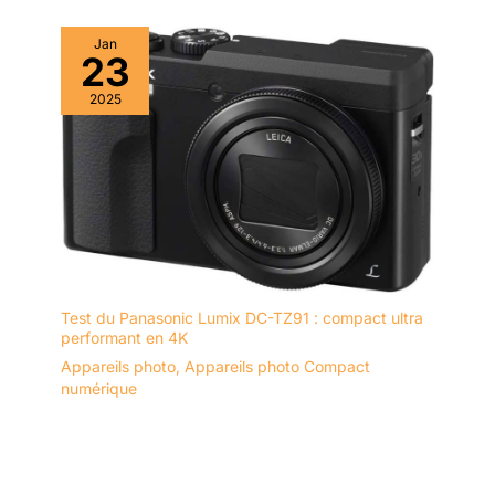
Jan
23
2025
Test du Panasonic Lumix DC-TZ91 : compact ultra
performant en 4K
Appareils photo
,
Appareils photo Compact
numérique