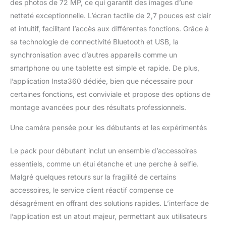
des photos de 72 MP, ce qui garantit des images d’une
Mode objectif unique 4K
netteté exceptionnelle. L’écran tactile de 2,7 pouces est clair
: choisissez un objectif
et intuitif, facilitant l’accès aux différentes fonctions. Grâce à
pour filmer des photos
grand angle comme avec
sa technologie de connectivité Bluetooth et USB, la
une caméra d'action à
synchronisation avec d’autres appareils comme un
objectif unique. Vous
smartphone ou une tablette est simple et rapide. De plus,
avez le choix entre une
l’application Insta360 dédiée, bien que nécessaire pour
résolution maximale en
4K 30 fps ou un champ
certaines fonctions, est conviviale et propose des options de
de vision extrêmement
montage avancées pour des résultats professionnels.
large de 170° avec 2,7 K
MaxView. Vos
Une caméra pensée pour les débutants et les expérimentés
enregistrements de la
perspective de l'ego
Le pack pour débutant inclut un ensemble d’accessoires
n'ont jamais été aussi
essentiels, comme un étui étanche et une perche à selfie.
fantastiques.
Malgré quelques retours sur la fragilité de certains
Stabilisation FlowState et
verrouillage de l'horizon
accessoires, le service client réactif compense ce
à 360° : la stabilisation
désagrément en offrant des solutions rapides. L’interface de
FlowState et les
l’application est un atout majeur, permettant aux utilisateurs
algorithmes d'équilibrage