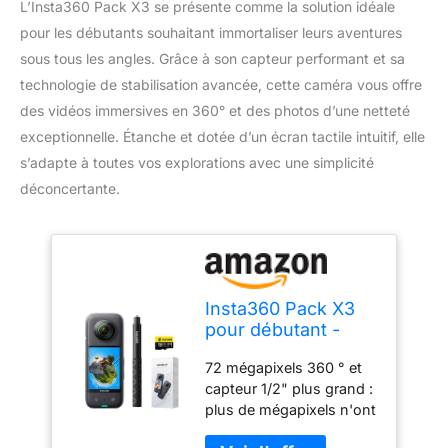
L’Insta360 Pack X3 se présente comme la solution idéale
pour les débutants souhaitant immortaliser leurs aventures
sous tous les angles. Grâce à son capteur performant et sa
technologie de stabilisation avancée, cette caméra vous offre
des vidéos immersives en 360° et des photos d’une netteté
exceptionnelle. Étanche et dotée d’un écran tactile intuitif, elle
s’adapte à toutes vos explorations avec une simplicité
déconcertante.
Insta360 Pack X3
pour débutant -
Caméra d'action
72 mégapixels 360 ° et
étanche à 360°
capteur 1/2" plus grand :
avec capteur 1/2",
plus de mégapixels n'ont
5,7K 360°, photos
pas de caméra d'action à
72MP à 360°,