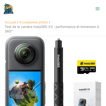
Aller
R
au
e
contenu
c
Accueil
Accessoires photo
h
Test de la caméra Insta360 X3 : performance et immersion à
e
360°
r
c
h
e
r