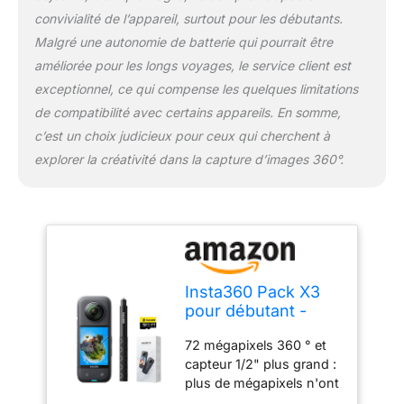
n'ont jamais été aussi
convivialité de l’appareil, surtout pour les débutants.
fantastiques.
Malgré une autonomie de batterie qui pourrait être
Stabilisation FlowState et
améliorée pour les longs voyages, le service client est
verrouillage de l'horizon
exceptionnel, ce qui compense les quelques limitations
à 360° : la stabilisation
FlowState et les
de compatibilité avec certains appareils. En somme,
algorithmes d'équilibrage
c’est un choix judicieux pour ceux qui cherchent à
horizontal garantissent
explorer la créativité dans la capture d’images 360°.
des vidéos
incroyablement fluides.
Perspectives impossibles
à la troisième personne :
ne gâchez pas l'image
avec une perche à selfie
laide ! L'objectif à 360°
Insta360 Pack X3
fait disparaître
pour débutant -
complètement la perche
Caméra d'action
à selfie invisible pour des
72 mégapixels 360 ° et
étanche à 360°
photos incroyables de
capteur 1/2" plus grand :
avec capteur 1/2",
type drone et des
plus de mégapixels n'ont
5,7K 360°, photos
perspectives à la
pas de caméra d'action à