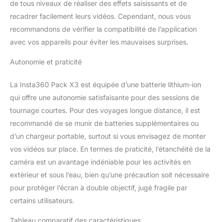
de tous niveaux de réaliser des effets saisissants et de
horizontal garantissent
des vidéos
recadrer facilement leurs vidéos. Cependant, nous vous
incroyablement fluides.
recommandons de vérifier la compatibilité de l’application
Perspectives impossibles
avec vos appareils pour éviter les mauvaises surprises.
à la troisième personne :
ne gâchez pas l'image
Autonomie et praticité
avec une perche à selfie
laide ! L'objectif à 360°
La Insta360 Pack X3 est équipée d’une batterie lithium-ion
fait disparaître
qui offre une autonomie satisfaisante pour des sessions de
complètement la perche
à selfie invisible pour des
tournage courtes. Pour des voyages longue distance, il est
photos incroyables de
recommandé de se munir de batteries supplémentaires ou
type drone et des
d’un chargeur portable, surtout si vous envisagez de monter
perspectives à la
vos vidéos sur place. En termes de praticité, l’étanchéité de la
troisième personne.
caméra est un avantage indéniable pour les activités en
extérieur et sous l’eau, bien qu’une précaution soit nécessaire
pour protéger l’écran à double objectif, jugé fragile par
certains utilisateurs.
Tableau comparatif des caractéristiques