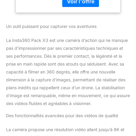
360°. Le tout nouveau
stabilisation, écran
capteur 1/2" de la X3
tactile 2,29",
capture l'action dans une
rétroaction de
vivante 5,7 K à 360°.
vibration, traitement
Un outil puissant pour capturer vos aventures
Prenez des photos à
IA, streaming
360° de 72 MP avec un
niveau de détail plus
La Insta360 Pack X3 est une caméra d’action qui ne manque
élevé que jamais.
pas d’impressionner par ses caractéristiques techniques et
Enregistrement et
ses performances. Dès le premier contact, la légèreté et la
recadrage à 360° :
prise en main rapide sont des atouts qui séduisent. Avec sa
enregistrez d'abord, puis
alignez les vidéos HDR
capacité à filmer en 360 degrés, elle offre une nouvelle
actives 5,7 K, les photos
dimension à la capture d’images, permettant de réaliser des
72 MP et l'accéléré 8 K.
plans inédits qui rappellent ceux d’un drone. La stabilisation
Choisissez votre
d’image est remarquable, même en mouvement, ce qui assure
perspective préférée à
l'aide d'outils de
des vidéos fluides et agréables à visionner.
recadrage simples dans
Des fonctionnalités avancées pour des vidéos de qualité
l'application Insta360
seulement après coup.
Découvrez la magie des
La caméra propose une résolution vidéo allant jusqu’à 8K et
enregistrements à 360°.