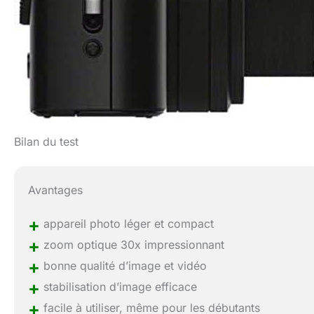
Bilan du test
Avantages
+
appareil photo léger et compact
+
zoom optique 30x impressionnant
+
bonne qualité d’image et vidéo
+
stabilisation d’image efficace
+
facile à utiliser, même pour les débutants