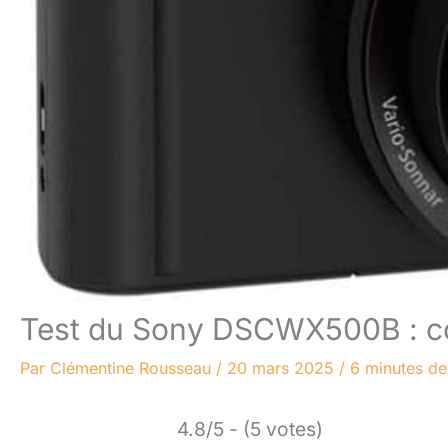
Test du Sony DSCWX500B : co
Par
Clémentine Rousseau
/
20 mars 2025
/
6 minutes de
4.8/5 - (5 votes)