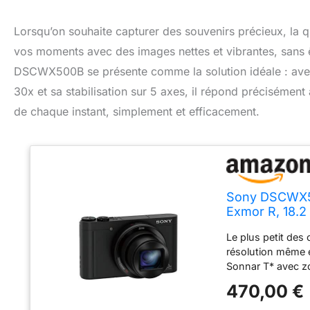
Lorsqu’on souhaite capturer des souvenirs précieux, la q
vos moments avec des images nettes et vibrantes, sans
DSCWX500B se présente comme la solution idéale : av
30x et sa stabilisation sur 5 axes, il répond précisément
de chaque instant, simplement et efficacement.
Sony DSCWX5
Exmor R, 18.2
Le plus petit de
résolution même e
Sonnar T* avec z
l'écran LCD orien
470,00 €
vos photos en WiF
cm Zoom numériqu