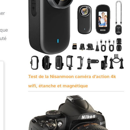
ser
ique
uté
Test de la Nisanmoon caméra d’action 4k
wifi, étanche et magnétique