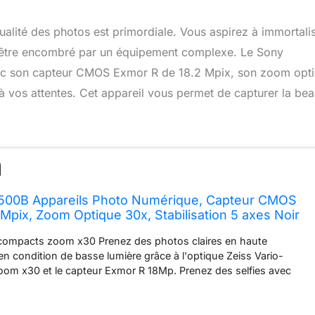
ualité des photos est primordiale. Vous aspirez à immortali
 être encombré par un équipement complexe. Le Sony
ec son capteur CMOS Exmor R de 18.2 Mpix, son zoom opt
 à vos attentes. Cet appareil vous permet de capturer la bea
00B Appareils Photo Numérique, Capteur CMOS
 Mpix, Zoom Optique 30x, Stabilisation 5 axes Noir
s compacts zoom x30 Prenez des photos claires en haute
n condition de basse lumière grâce à l'optique Zeiss Vario-
oom x30 et le capteur Exmor R 18Mp. Prenez des selfies avec
table Stabilisation optique SteadyShot 5 axes Partagez facilement
i/NFC Dimensions du produit (L x W x H ) : 15.40 x 11.7 x 9.2
e (photo): Jusqu'à 120x (VGA) Moteur de traitement de