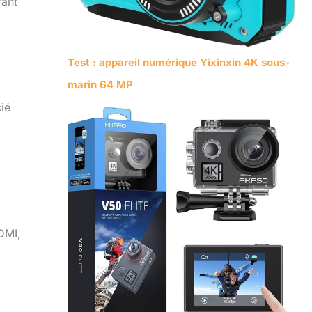
rant
Test : appareil numérique Yixinxin 4K sous-
marin 64 MP
cié
HDMI,