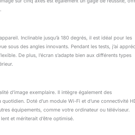
 d’image sur cinq axes est également un gage de réussite, off
.
pareil. Inclinable jusqu’à 180 degrés, il est idéal pour les
ue sous des angles innovants. Pendant les tests, j’ai appré
flexible. De plus, l’écran s’adapte bien aux différents types
rieur.
ité d’image exemplaire. Il intègre également des
au quotidien. Doté d’un module Wi-Fi et d’une connectivité 
’autres équipements, comme votre ordinateur ou téléviseur.
ent et mériterait d’être optimisé.