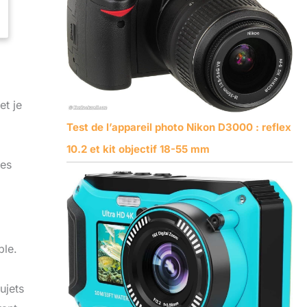
et je
Test de l’appareil photo Nikon D3000 : reflex
10.2 et kit objectif 18-55 mm
tes
ble.
ujets