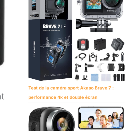
Test de la caméra sport Akaso Brave 7 :
t
performance 4k et double écran