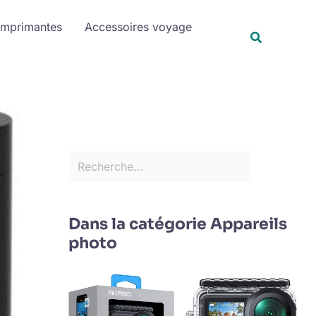
R
Imprimantes
Accessoires voyage
e
Recherche
c
h
e
r
c
h
e
r
Dans la catégorie Appareils
photo