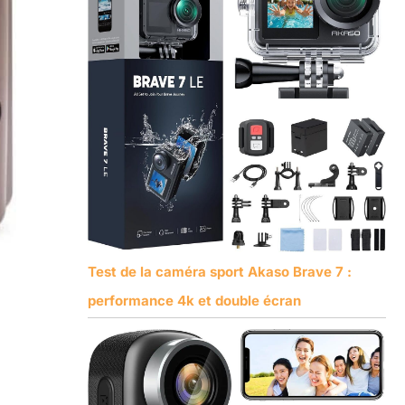
Test de la caméra sport Akaso Brave 7 :
performance 4k et double écran