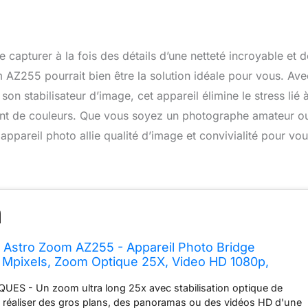
capturer à la fois des détails d’une netteté incroyable et d
Z255 pourrait bien être la solution idéale pour vous. Ave
 stabilisateur d’image, cet appareil élimine le stress lié à
rant de couleurs. Que vous soyez un photographe amateur o
ppareil photo allie qualité d’image et convivialité pour vo
 Astro Zoom AZ255 - Appareil Photo Bridge
 Mpixels, Zoom Optique 25X, Video HD 1080p,
4 mm, Stabilisateur Optique d'image, Ecran LCD 3,
ES - Un zoom ultra long 25x avec stabilisation optique de
ge
 réaliser des gros plans, des panoramas ou des vidéos HD d'une