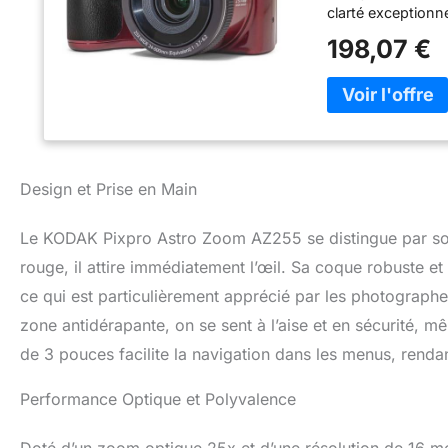
clarté exceptionn
KODAK AZ255 est fa
198,07 €
capturer des phot
souvenirs qui d
D'IMAGE - L'appar
détecte les mouve
AFFICHAGE - Le 
capacité de 460,
ne jamais manque
Design et Prise en Main
Le KODAK Pixpro Astro Zoom AZ255 se distingue par son 
rouge, il attire immédiatement l’œil. Sa coque robuste et
ce qui est particulièrement apprécié par les photograph
zone antidérapante, on se sent à l’aise et en sécurité, 
de 3 pouces facilite la navigation dans les menus, rendant 
Performance Optique et Polyvalence