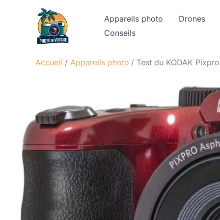
Aller
Appareils photo
Drones
au
Conseils
contenu
Accueil
Appareils photo
Test du KODAK Pixpro 