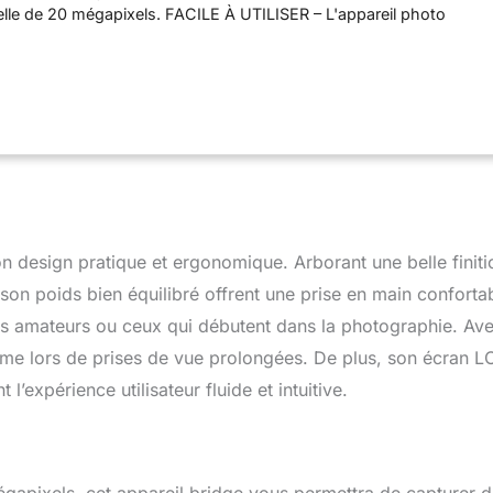
elle de 20 mégapixels. FACILE À UTILISER – L'appareil photo
cile à utiliser et constitue un cadeau idéal, parfait pour
os rétro classiques lors de tout événement et créer des
ureront pour toujours. FONCTION STABILISATEUR OPTIQUE
eil dispose également du stabilisateur optique de l'image qui
ments de la caméra et améliore la netteté de l'image.
KODAK Pixpro AZ255 possède un écran LCD 3 pouces avec une
000 pixels. ALIMENTATION - Fonctionne avec des piles AA, pour
r d'énergie, où que vous soyez.
design pratique et ergonomique. Arborant une belle finiti
 son poids bien équilibré offrent une prise en main conforta
es amateurs ou ceux qui débutent dans la photographie. Av
même lors de prises de vue prolongées. De plus, son écran 
l’expérience utilisateur fluide et intuitive.