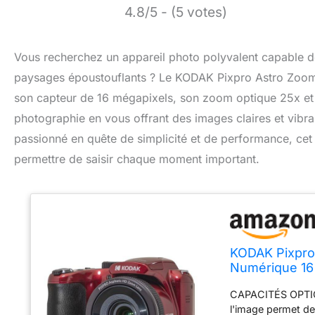
4.8/5 - (5 votes)
Vous recherchez un appareil photo polyvalent capable de 
paysages époustouflants ? Le KODAK Pixpro Astro Zoom A
son capteur de 16 mégapixels, son zoom optique 25x et son
photographie en vous offrant des images claires et vib
passionné en quête de simplicité et de performance, cet a
permettre de saisir chaque moment important.
KODAK Pixpro
Numérique 16
Grand Angle 2
CAPACITÉS OPTIQU
Pile AA - Rou
l'image permet de