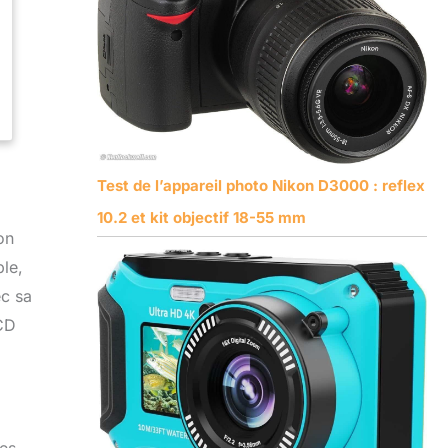
Test de l’appareil photo Nikon D3000 : reflex
10.2 et kit objectif 18-55 mm
on
ble,
ec sa
LCD