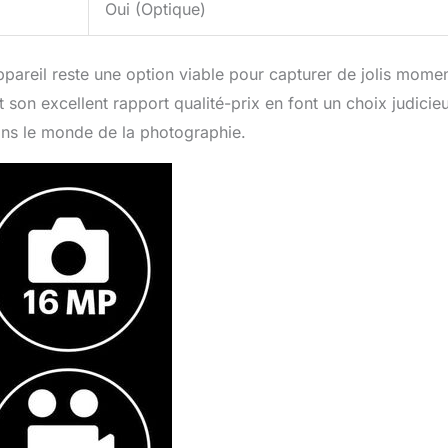
Oui (Optique)
ppareil reste une option viable pour capturer de jolis momen
et son excellent rapport qualité-prix en font un choix judicie
ans le monde de la photographie.