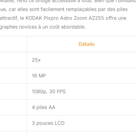
étaillé, rend ce bridge accessible à tous. Bien que l’utilisati
que, car elles sont facilement remplaçables par des piles
 attractif, le KODAK Pixpro Astro Zoom AZ255 offre une
ographes novices à un coût abordable.
Détails
25x
16 MP
1080p, 30 FPS
4 piles AA
3 pouces LCD