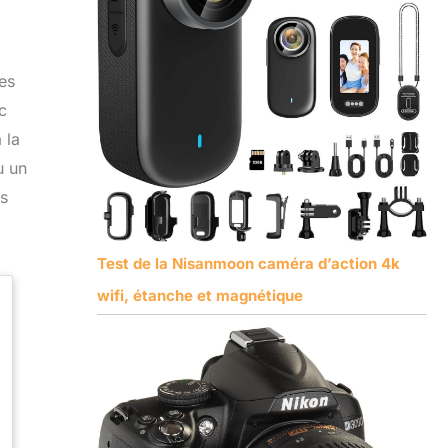
es
c
 la
u un
us
Test de la Nisanmoon caméra d’action 4k
wifi, étanche et magnétique