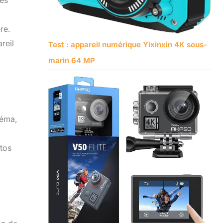
des
re.
reil
Test : appareil numérique Yixinxin 4K sous-
marin 64 MP
néma,
otos