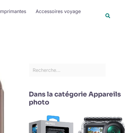
R
Imprimantes
Accessoires voyage
e
Recherche
c
h
e
r
c
h
e
r
Dans la catégorie Appareils
photo