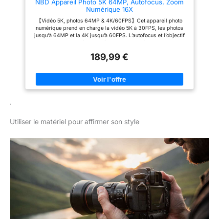
NBD Appareil Photo 5K 64MP, Autofocus, Zoom
de voyage. L’objectif macro
Numérique 16X
permet de photographier de
près les fleurs, plats, bijoux,
【Vidéo 5K, photos 64MP & 4K/60FPS】Cet appareil photo
créations artisanales et petits
numérique prend en charge la vidéo 5K à 30FPS, les photos
produits. Le zoom numérique
jusqu’à 64MP et la 4K jusqu’à 60FPS. L’autofocus et l’objectif
16X offre une flexibilité
F1.8 aident les débutants à capturer plus facilement les
supplémentaire pour cadrer les
voyages, les moments en famille, les vlogs et les scènes du
sujets plus éloignés. 【Micro
189,99 €
quotidien. 【Écran 180° avec WiFi et aperçu via application】
externe & modes créatifs pour
L’écran IPS 3 pouces se rabat à 180°, ce qui facilite les selfies,
le vlog】Le micro externe inclus
les vlogs, les vidéos YouTube et les clips de voyage. La
et la prise audio 3,5 mm rendent
connexion WiFi et l’application permettent la prise de vue, les
l’appareil plus pratique pour les
réglages, l’aperçu en temps réel et la lecture. 【Objectifs
vlogs, interviews, présentations
grand angle & macro inclus】L’objectif grand angle 52mm est
de produits, récits de voyage et
.
utile pour les paysages, les photos de groupe, les intérieurs et
vidéos familiales. Le micro peut
les scènes de voyage. L’objectif macro permet de
être installé sur la griffe porte-
photographier des détails comme les fleurs, les plats, les
accessoire. Les fonctions
Utiliser le matériel pour affirmer son style
petits objets et les textures. Le zoom numérique 16X rapproche
ralenti, time-lapse,
les sujets éloignés. 【Micro externe pour vlog et création de
enregistrement par intervalle et
contenu】Le micro externe inclus et la prise audio 3,5 mm
filtres permettent de créer
rendent l’appareil plus pratique pour les vlogs, les vidéos de
différents styles pour YouTube
voyage, les présentations de produits, les vidéos familiales et
et les réseaux sociaux. 【Kit
les contenus pour réseaux sociaux. 【Kit complet prêt à
prêt à l’emploi avec 2 batteries
l’emploi】Le coffret comprend l’appareil photo, 2 batteries,
& carte 32Go】Le coffret
câble Type-C, objectif grand angle 52mm, objectif macro
comprend l’appareil photo, 2
52mm, micro externe, carte TF 32Go, lecteur de carte, chargeur,
batteries amovibles 1500mAh,
dragonne, sacoche et manuel. Un choix pratique pour
câble Type-C, objectif grand
débutants, étudiants, voyageurs et créateurs en herbe.
angle 52mm, objectif macro
52mm, micro externe, carte TF
64Go, lecteur de carte,