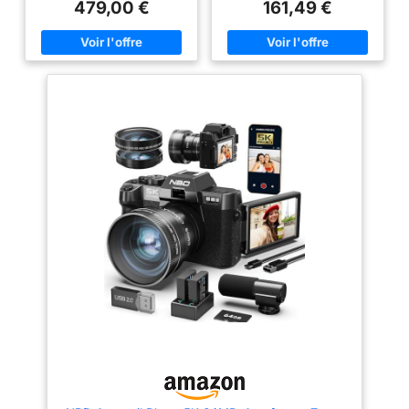
d'image maximale: 6000 x
30FPS et les photos jusqu’à
479,00 €
161,49 €
4000 pixels. La sensibilité ISO
64MP. L’autofocus, l’objectif
(max): 12800. Longueur focale:
F1.8 et le flash intégré facilitent
18 - 55 mm. Vitesse maximale
la prise de vue lors des
d'obturation de la caméra:
voyages, portraits, moments en
1/4000 s. Wifi. Type HD: Full
famille, présentations de
HD Résolution vidéo maximale:
produits et contenus du
1920 x 1080 pixels. Taille de
quotidien. La 8K privilégie les
l'écran: 7, 62 cm (3"). Viseur
détails, tandis que la 4K/60FPS
d'appareil photo: Optique.
convient mieux aux mouvements
PictBridge. Poids: 475 g.
fluides. 【Écran orientable 180°
Couleur du produit: Noir
avec contrôle WiFi】L’écran IPS
3 pouces s’oriente à 180° sur le
côté pour faciliter les selfies,
les vlogs, les vidéos YouTube et
les prises de vue à main levée.
La connexion WiFi et
l’application permettent la prise
de vue, les réglages, l’aperçu
en temps réel et la lecture. Une
solution pratique pour les
autoportraits, les photos de
groupe et les vidéos
enregistrées à distance.
【Objectifs grand angle, macro
& zoom numérique 16X】
L’objectif grand angle 52mm est
adapté aux paysages,
monuments, photos de groupe,
scènes d’intérieur et souvenirs