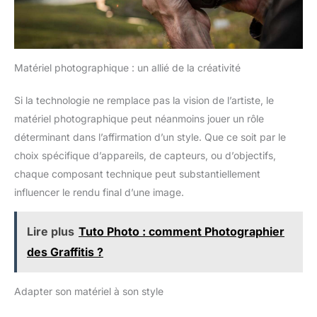
chargeur, dragonne, sacoche et
manuel. L’appareil accepte les
cartes jusqu’à 256Go, ce qui en
fait un kit pratique pour
débutants, étudiants, voyageurs
et créateurs en herbe.
Matériel photographique : un allié de la créativité
Si la technologie ne remplace pas la vision de l’artiste, le
matériel photographique peut néanmoins jouer un rôle
déterminant dans l’affirmation d’un style. Que ce soit par le
choix spécifique d’appareils, de capteurs, ou d’objectifs,
chaque composant technique peut substantiellement
influencer le rendu final d’une image.
Lire plus
Tuto Photo : comment Photographier
des Graffitis ?
Adapter son matériel à son style