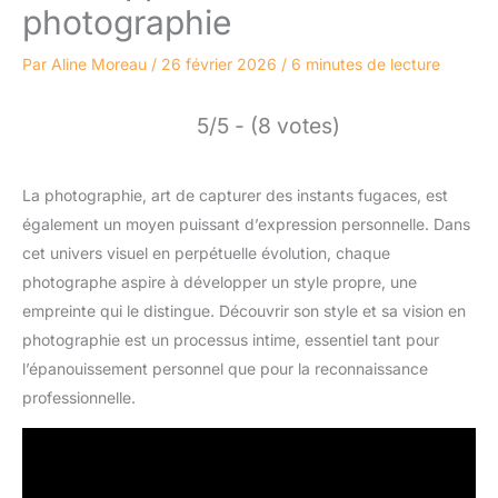
photographie
Par
Aline Moreau
/
26 février 2026
/
6 minutes de lecture
5/5 - (8 votes)
La photographie, art de capturer des instants fugaces, est
également un moyen puissant d’expression personnelle. Dans
cet univers visuel en perpétuelle évolution, chaque
photographe aspire à développer un style propre, une
empreinte qui le distingue. Découvrir son style et sa vision en
photographie est un processus intime, essentiel tant pour
l’épanouissement personnel que pour la reconnaissance
professionnelle.