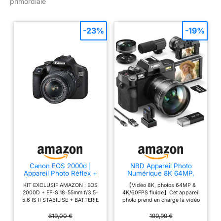
primordiale
-23%
-19%
Canon EOS 2000d |
NBD Appareil Photo
Appareil Photo Réflex +
Numérique 8K 64MP,
(APS-C, 24.1 MP, WiFi,
Autofocus, Zoom
KIT EXCLUSIF AMAZON : EOS
【Vidéo 8K, photos 64MP &
Full HD) + 2ème Batterie
Numérique 16X, Noir
2000D + EF-S 18-55mm f/3.5-
4K/60FPS fluide】Cet appareil
+ Objectif EF-S 18-55mm
5.6 IS II STABILISE + BATTERIE
photo prend en charge la vidéo
f/3,5-5,6 is II stabilisé -
Mégapixel: 24, 1 MP Type de
8K à 15FPS, la 6K à 25FPS, la
Amazon Exclusive Noir
capteur: CMOS Résolution
5K à 30FPS, la 4K à 60FPS ou
619,00 €
199,99 €