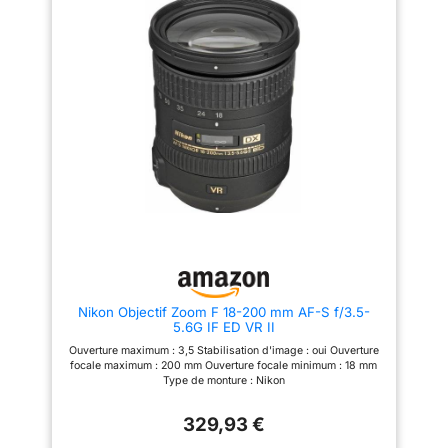
GRANDE PRÉCISION : l'objectif
de l'appareil photo Canon est
doté d’un verre à dispersion
ultra-faible (UD) et d’un
stabilisateur d'image optique à
5,5 vitesses pour des photos
nettes et des vidéos fluides
FORMAT PRATIQUE &
PORTABLE : idéal pour les
voyages ou une utilisation
quotidienne, ce téléobjectif ne
pèse que 635g et mesure
164,7mm de long. L’autofocus
STM assure une mise au point
rapide, silencieuse et fluide
COMPATIBILITÉ : cet objectif
d’appareil photo Canon produit
une qualité d'image
extrêmement détaillée avec
n'importe quel appareil photo
Nikon Objectif Zoom F 18-200 mm AF-S f/3.5-
compatible avec le système
5.6G IF ED VR II
Canon EOS R
Ouverture maximum : 3,5 Stabilisation d'image : oui Ouverture
focale maximum : 200 mm Ouverture focale minimum : 18 mm
Type de monture : Nikon
329,93 €