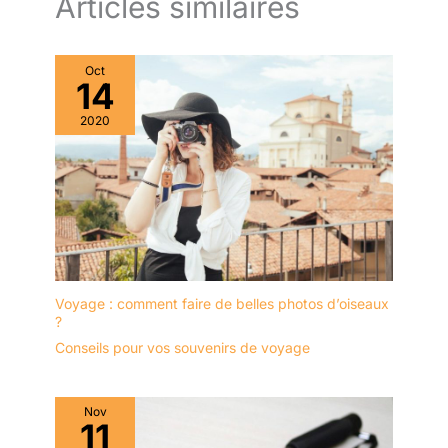
Articles similaires
Oct
14
2020
Voyage : comment faire de belles photos d’oiseaux
?
Conseils pour vos souvenirs de voyage
Nov
11