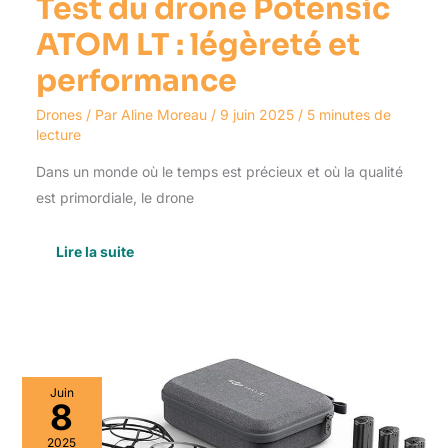
Test du drone Potensic
ATOM LT : légèreté et
performance
Drones
/ Par
Aline Moreau
/
9 juin 2025
/
5 minutes de
lecture
Dans un monde où le temps est précieux et où la qualité
est primordiale, le drone
Lire la suite
Test
Juin
du
8
DJI
Mavic
2025