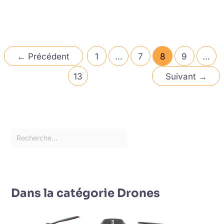
←
Précédent
1
…
7
8
9
…
13
Suivant
→
Dans la catégorie Drones