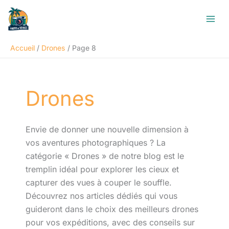
Aller
R
au
e
contenu
c
Accueil
Drones
Page 8
h
e
r
Drones
c
h
e
Envie de donner une nouvelle dimension à
r
vos aventures photographiques ? La
catégorie « Drones » de notre blog est le
tremplin idéal pour explorer les cieux et
capturer des vues à couper le souffle.
Découvrez nos articles dédiés qui vous
guideront dans le choix des meilleurs drones
pour vos expéditions, avec des conseils sur