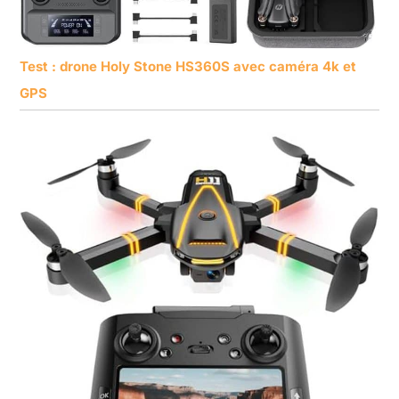
Test : drone Holy Stone HS360S avec caméra 4k et
GPS