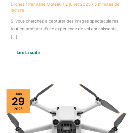
Drones
/ Par
Aline Moreau
/
2 juillet 2025
/
5 minutes de
lecture
Si vous cherchez à capturer des images spectaculaires
tout en profitant d’une expérience de vol enrichissante,
[…]
Lire la suite
Test
Juin
du
29
DJI
Mini
2025
3
Pro
:
drone