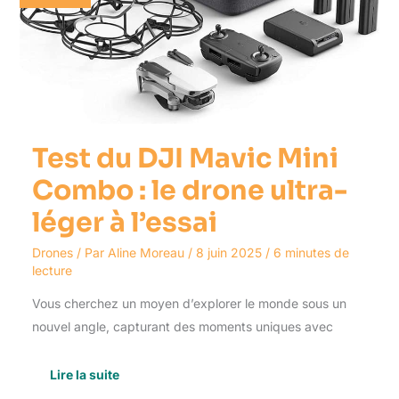
Mini
Combo
:
le
drone
ultra-
léger
à
l’essai
Test du DJI Mavic Mini
Combo : le drone ultra-
léger à l’essai
Drones
/ Par
Aline Moreau
/
8 juin 2025
/
6 minutes de
lecture
Vous cherchez un moyen d’explorer le monde sous un
nouvel angle, capturant des moments uniques avec
Lire la suite