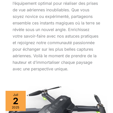
l’équipement optimal pour réaliser des prises
de vue aériennes inoubliables. Que vous
soyez novice ou expérimenté, partageons
ensemble ces instants magiques où la terre se
révèle sous un nouvel angle. Enrichissez
votre savoir-faire avec nos astuces pratiques
et rejoignez notre communauté passionnée
pour échanger sur les plus belles captures
aériennes. Voilà le moment de prendre de la
hauteur et d’immortaliser chaque paysage
avec une perspective unique.
Test
Juil
du
2
drone
Holy
2025
Stone