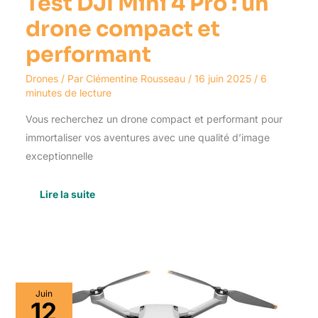
Test DJI Mini 4 Pro : un
drone compact et
performant
Drones
/ Par
Clémentine Rousseau
/
16 juin 2025
/
6
minutes de lecture
Vous recherchez un drone compact et performant pour
immortaliser vos aventures avec une qualité d’image
exceptionnelle
Lire la suite
Test
Juin
du
12
DJI