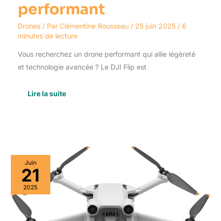
performant
Drones
/ Par
Clémentine Rousseau
/
25 juin 2025
/
6
minutes de lecture
Vous recherchez un drone performant qui allie légèreté
et technologie avancée ? Le DJI Flip est
Lire la suite
Test
Juin
:
21
dji
Mini
2025
3
Pro,
le