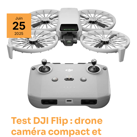
Test
Juin
DJI
25
Flip
:
2025
drone
caméra
compact
et
performant
Test DJI Flip : drone
caméra compact et