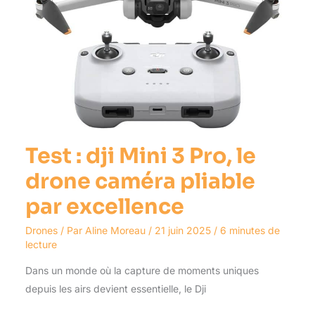
drone
caméra
pliable
par
excellence
Test : dji Mini 3 Pro, le
drone caméra pliable
par excellence
Drones
/ Par
Aline Moreau
/
21 juin 2025
/
6 minutes de
lecture
Dans un monde où la capture de moments uniques
depuis les airs devient essentielle, le Dji