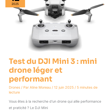
Mini
2025
3
:
mini
drone
léger
et
performant
Test du DJI Mini 3 : mini
drone léger et
performant
Drones
/ Par
Aline Moreau
/
12 juin 2025
/
5 minutes de
lecture
Vous êtes à la recherche d’un drone qui allie performance
et praticité ? Le DJI Mini