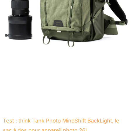
Test : think Tank Photo MindShift BackLight, le
sac à dos pour appareil photo 26L