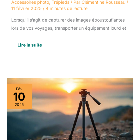
Accessoires photo
,
Trépieds
/ Par
Clémentine Rousseau
/
11 février 2025
/
4 minutes de lecture
Lorsqu’il s’agit de capturer des images époustouflantes
lors de vos voyages, transporter un équipement lourd et
Lire la suite
Trépieds
Fév
:
10
comment
les
2025
choisir
et
les
utiliser
en