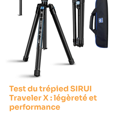
X
:
légèreté
et
performance
Test du trépied SIRUI
Traveler X : légèreté et
performance