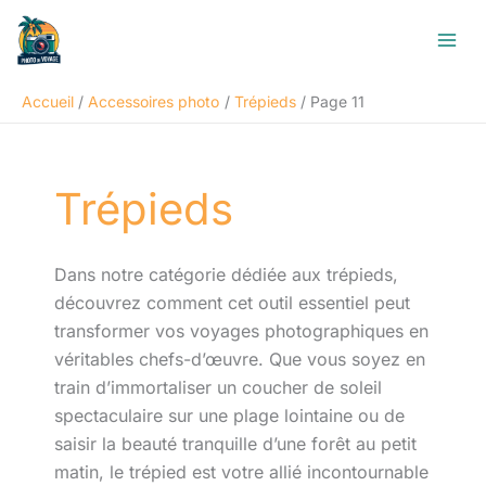
Aller
R
au
e
contenu
c
Accueil
Accessoires photo
Trépieds
Page 11
h
e
r
Trépieds
c
h
e
Dans notre catégorie dédiée aux trépieds,
r
découvrez comment cet outil essentiel peut
transformer vos voyages photographiques en
véritables chefs-d’œuvre. Que vous soyez en
train d’immortaliser un coucher de soleil
spectaculaire sur une plage lointaine ou de
saisir la beauté tranquille d’une forêt au petit
matin, le trépied est votre allié incontournable