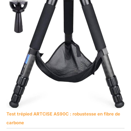
Test trépied ARTCISE AS90C : robustesse en fibre de
carbone