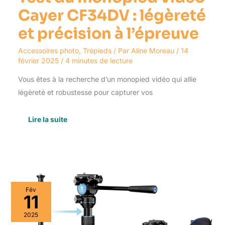
Cayer CF34DV : légèreté
et précision à l’épreuve
Accessoires photo
,
Trépieds
/ Par
Aline Moreau
/
14
février 2025
/
4 minutes de lecture
Vous êtes à la recherche d’un monopied vidéo qui allie
légèreté et robustesse pour capturer vos
Lire la suite
Test
Fév
du
11
trépied
SIRUI
2025
Traveler